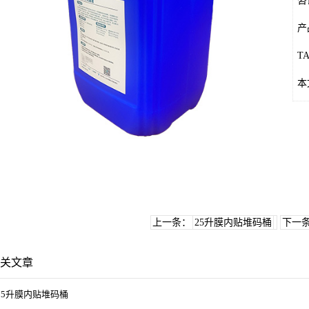
咨
产
T
本
上一条：
25升膜内贴堆码桶
下一
关文章
25升膜内贴堆码桶