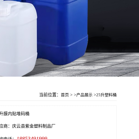
当前位置：
首页
> >
产品展示
>
25升塑料桶
5升膜内贴堆码桶
应商：庆云县紫金塑料制品厂
18853491999