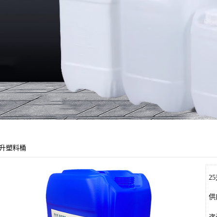
5升塑料桶
2
供