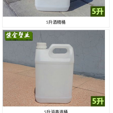
5升酒精桶
5升消毒液桶