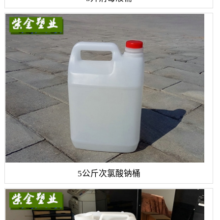
5公斤次氯酸钠桶